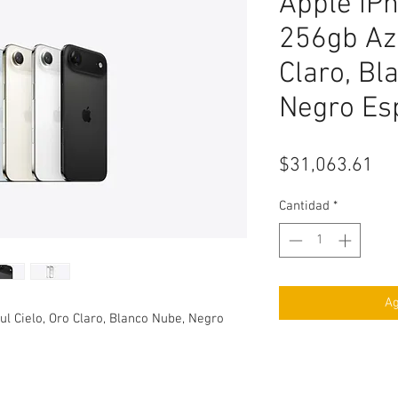
Apple iPh
256gb Azu
Claro, Bl
Negro Es
Pr
$31,063.61
Cantidad
*
Ag
ul Cielo, Oro Claro, Blanco Nube, Negro