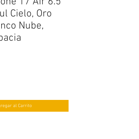
one 17 Air 6.5"
l Cielo, Oro
anco Nube,
pacia
ecio
regar al Carrito