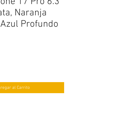
one 17 Pro 6.3"
ta, Naranja
 Azul Profundo
ecio
regar al Carrito