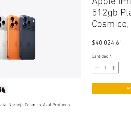
Apple iPh
512gb Pla
Cosmico,
Pr
$40,024.61
Cantidad
*
Ag
lata, Naranja Cosmico, Azul Profundo