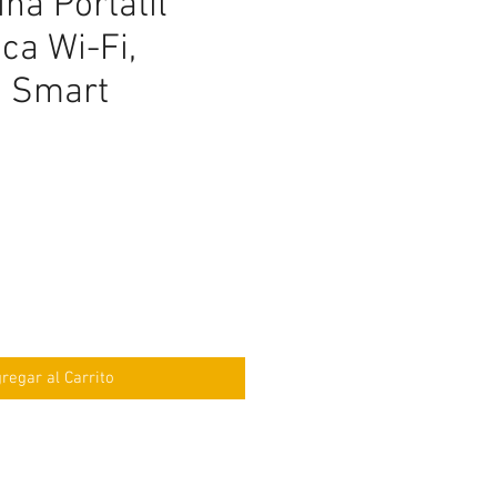
na Portátil
ca Wi-Fi,
h Smart
ecio
regar al Carrito