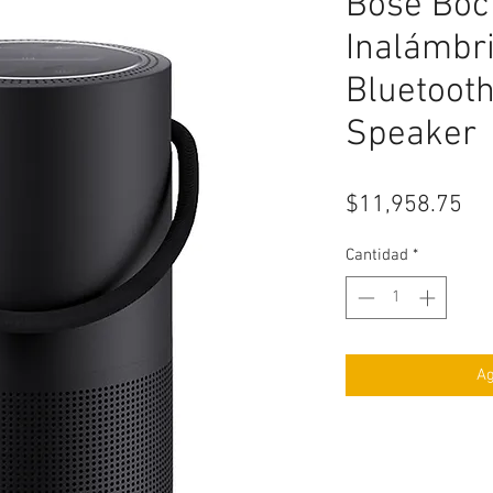
Bose Boci
Inalámbri
Bluetoot
Speaker
Pr
$11,958.75
Cantidad
*
Ag