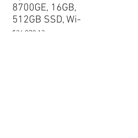
8700GE, 16GB,
512GB SSD, Wi-
Precio
$24,970.13
Cantidad
*
Agregar al Carrito
Computadora Dell Pro Micro
QCM1255, AMD Ryzen 7 PRO 8700GE,
16GB, 512GB SSD, Wi-Fi, Windows 11
Pro **MONITOR NO INCLUIDO**