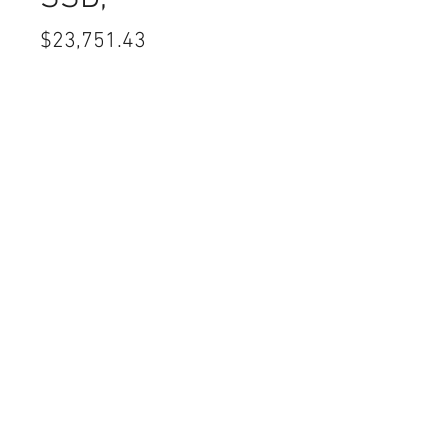
Precio
$23,751.43
Cantidad
*
Agregar al Carrito
Computadora Lenovo ThinkCentre
neo 50s G5, Intel Core i5-14400,
16GB, 512GB SSD, Windows 11 Pro +
Teclado/Mouse **MONITOR NO
INCLUIDO**