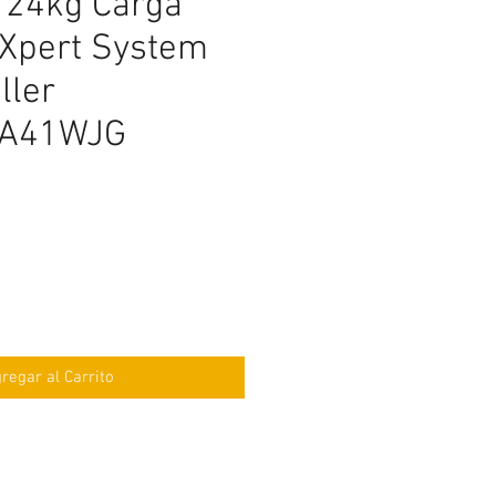
 24kg Carga
 Xpert System
ller
A41WJG
ecio
regar al Carrito