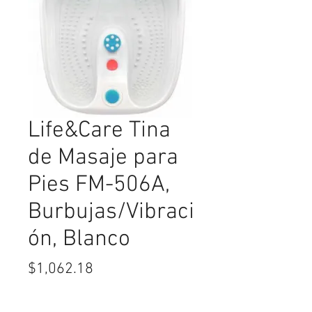
Life&Care Tina
de Masaje para
Pies FM-506A,
Burbujas/Vibraci
ón, Blanco
Precio
$1,062.18
Cantidad
*