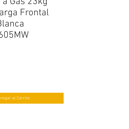
 a Gas 23kg
arga Frontal
Blanca
605MW
ecio
regar al Carrito